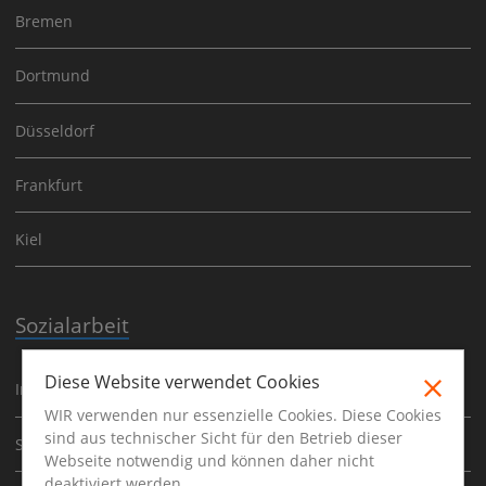
Bremen
Dortmund
Düsseldorf
Frankfurt
Kiel
Sozialarbeit
Diese Website verwendet Cookies
Integrationshelfer
WIR verwenden nur essenzielle Cookies. Diese Cookies
sind aus technischer Sicht für den Betrieb dieser
Sozialpädagoge
Webseite notwendig und können daher nicht
deaktiviert werden.