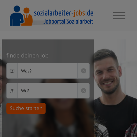
finde deinen Job
Was?
Wo?
Suche starten