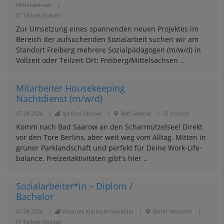
Mittelsachsen
|
Teilzeit,Vollzeit
Zur Umsetzung eines spannenden neuen Projektes im
Bereich der aufsuchenden Sozialarbeit suchen wir am
Standort Freiberg mehrere Sozialpädagogen (m/w/d) in
Vollzeit oder Teilzeit Ort: Freiberg/Mittelsachsen ..
Mitarbeiter Housekeeping
Nachtdienst (m/w/d)
07.08.2026
|
aja Bad Saarow
|
Bad Saarow
|
Vollzeit
Komm nach Bad Saarow an den Scharmützelsee! Direkt
vor den Tore Berlins, aber weit weg vom Alltag. Mitten in
grüner Parklandschaft und perfekt für Deine Work-Life-
balance. Freizeitaktivitäten gibt's hier ..
Sozialarbeiter*in – Diplom /
Bachelor
07.08.2026
|
Vivantes Klinikum Neukölln
|
Berlin Neukölln
|
Teilzeit,Vollzeit