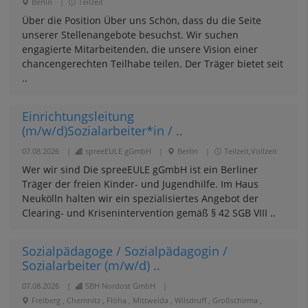
Berlin
|
Teilzeit
Über die Position Über uns Schön, dass du die Seite
unserer Stellenangebote besuchst. Wir suchen
engagierte Mitarbeitenden, die unsere Vision einer
chancengerechten Teilhabe teilen. Der Träger bietet seit
..
Einrichtungsleitung
(m/w/d)Sozialarbeiter*in / ..
07.08.2026
|
spreeEULE gGmbH
|
Berlin
|
Teilzeit,Vollzeit
Wer wir sind Die spreeEULE gGmbH ist ein Berliner
Träger der freien Kinder- und Jugendhilfe. Im Haus
Neukölln halten wir ein spezialisiertes Angebot der
Clearing- und Krisenintervention gemäß § 42 SGB VIII ..
Sozialpädagoge / Sozialpädagogin /
Sozialarbeiter (m/w/d) ..
07.08.2026
|
SBH Nordost GmbH
|
Freiberg , Chemnitz , Flöha , Mittweida , Wilsdruff , Großschirma ,