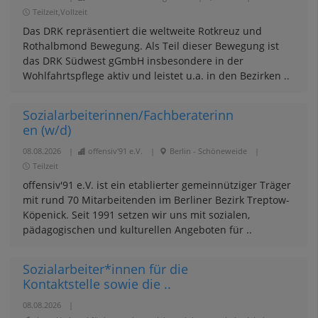
Teilzeit,Vollzeit
Das DRK repräsentiert die weltweite Rotkreuz und
Rothalbmond Bewegung. Als Teil dieser Bewegung ist
das DRK Südwest gGmbH insbesondere in der
Wohlfahrtspflege aktiv und leistet u.a. in den Bezirken ..
Sozialarbeiterinnen/Fachberaterinn
en (w/d)
08.08.2026
|
offensiv'91 e.V.
|
Berlin - Schöneweide
|
Teilzeit
offensiv'91 e.V. ist ein etablierter gemeinnütziger Träger
mit rund 70 Mitarbeitenden im Berliner Bezirk Treptow-
Köpenick. Seit 1991 setzen wir uns mit sozialen,
pädagogischen und kulturellen Angeboten für ..
Sozialarbeiter*innen für die
Kontaktstelle sowie die ..
08.08.2026
|