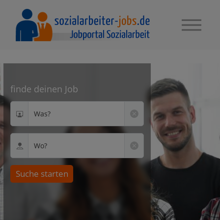
finde deinen Job
Was?
Wo?
Suche starten