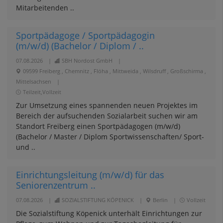
Mitarbeitenden ..
Sportpädagoge / Sportpädagogin
(m/w/d) (Bachelor / Diplom / ..
07.08.2026
|
SBH Nordost GmbH
|
09599 Freiberg , Chemnitz , Flöha , Mittweida , Wilsdruff , Großschirma ,
Mittelsachsen
|
Teilzeit,Vollzeit
Zur Umsetzung eines spannenden neuen Projektes im
Bereich der aufsuchenden Sozialarbeit suchen wir am
Standort Freiberg einen Sportpädagogen (m/w/d)
(Bachelor / Master / Diplom Sportwissenschaften/ Sport-
und ..
Einrichtungsleitung (m/w/d) für das
Seniorenzentrum ..
07.08.2026
|
SOZIALSTIFTUNG KÖPENICK
|
Berlin
|
Vollzeit
Die Sozialstiftung Köpenick unterhält Einrichtungen zur