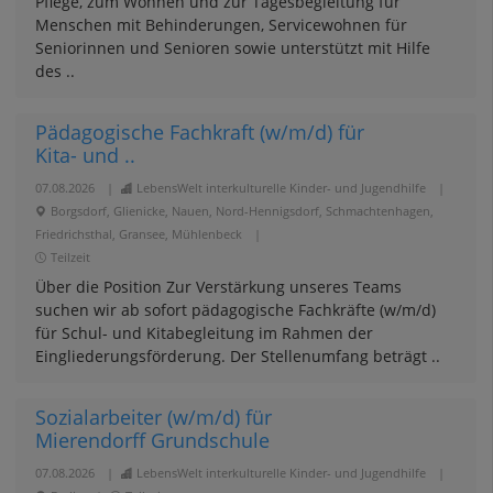
Pflege, zum Wohnen und zur Tagesbegleitung für
Menschen mit Behinderungen, Servicewohnen für
Seniorinnen und Senioren sowie unterstützt mit Hilfe
des ..
Pädagogische Fachkraft (w/m/d) für
Kita- und ..
07.08.2026
|
LebensWelt interkulturelle Kinder- und Jugendhilfe
|
Borgsdorf, Glienicke, Nauen, Nord-Hennigsdorf, Schmachtenhagen,
Friedrichsthal, Gransee, Mühlenbeck
|
Teilzeit
Über die Position Zur Verstärkung unseres Teams
suchen wir ab sofort pädagogische Fachkräfte (w/m/d)
für Schul- und Kitabegleitung im Rahmen der
Eingliederungsförderung. Der Stellenumfang beträgt ..
Sozialarbeiter (w/m/d) für
Mierendorff Grundschule
07.08.2026
|
LebensWelt interkulturelle Kinder- und Jugendhilfe
|