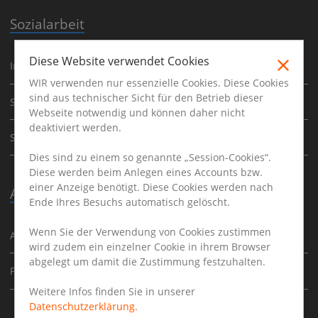
Sozialarbeit
Diese Website verwendet Cookies
Integrationshelfer
WIR verwenden nur essenzielle Cookies. Diese Cookies
sind aus technischer Sicht für den Betrieb dieser
Sozialpädagoge
Webseite notwendig und können daher nicht
deaktiviert werden.
Streetworker
Dies sind zu einem so genannte „Session-Cookies“.
Diese werden beim Anlegen eines Accounts bzw.
einer Anzeige benötigt. Diese Cookies werden nach
Ausbildung
Ende Ihres Besuchs automatisch gelöscht.
Wenn Sie der Verwendung von Cookies zustimmen
Ausbildung
wird zudem ein einzelner Cookie in ihrem Browser
abgelegt um damit die Zustimmung festzuhalten.
Praktikum
Weitere Infos finden Sie in unserer
Datenschutzerklärung.