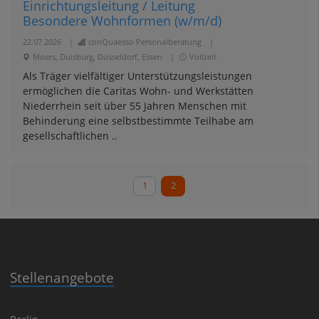
Einrichtungsleitung / Leitung
Besondere Wohnformen (w/m/d)
22.07.2026
|
conQuaesso Personalberatung
|
Moers, Duisburg, Düsseldorf, Essen
|
Vollzeit
Als Träger vielfältiger Unterstützungsleistungen
ermöglichen die Caritas Wohn- und Werkstätten
Niederrhein seit über 55 Jahren Menschen mit
Behinderung eine selbstbestimmte Teilhabe am
gesellschaftlichen ..
1
2
Stellenangebote